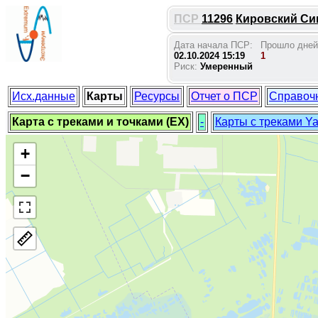
ПСР
11296
Кировский Син
Дата начала ПСР:
Прошло дней
02.10.2024 15:19
1
Риск:
Умеренный
Исх.данные
Карты
Ресурсы
Отчет о ПСР
Справоч
Карта с треками и точками (EX)
-
Карты с треками Y
+
−