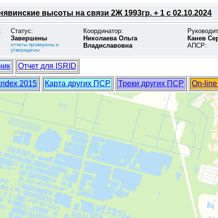
явинские высоты на связи 2Ж 1993гр. + 1 с 02.10.2024
:
Статус:
Координатор:
Руководи
Завершены
Николаева Ольга
Канев Се
отчеты проверены и
Владиславовна
АПСР:
утверждены
ник
Отчет для ISRID
andex 2015
Карта других ПСР
Треки других ПСР
On-lin