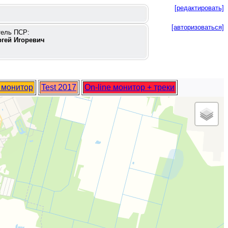
[редактировать]
[авторизоваться]
тель ПСР:
ргей Игоревич
e монитор
Test 2017
On-line монитор + треки