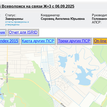
Всеволожск на связи Ж+3 с 06.09.2025
:
Статус:
Координатор:
Руководи
Завершены
Соровец Ангелина Юрьевна
Головано
отчеты проверены и
АПСР:
утверждены
ник
Отчет для ISRID
andex 2015
Карта других ПСР
Треки других ПСР
On-lin