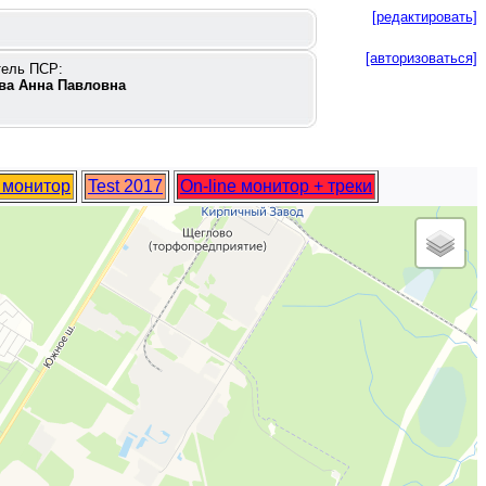
[редактировать]
[авторизоваться]
тель ПСР:
ва Анна Павловна
e монитор
Test 2017
On-line монитор + треки