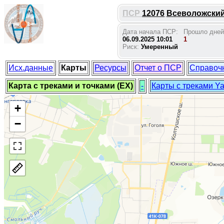
ПСР
12076
Всеволожский 
Дата начала ПСР:
Прошло дней
06.09.2025 10:01
1
Риск:
Умеренный
Исх.данные
Карты
Ресурсы
Отчет о ПСР
Справоч
Карта с треками и точками (EX)
-
Карты с треками Y
+
−