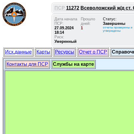
ПСР
11272
Всеволожский ж/д ст. 
Дата начала
Прошло
Статус:
ПСР:
дней:
Завершены
27.09.2024
1
отчеты проверены и
утверждены
18:14
Риск:
Умеренный
Исх.данные
Карты
Ресурсы
Отчет о ПСР
Справоч
Контакты для ПСР
Службы на карте