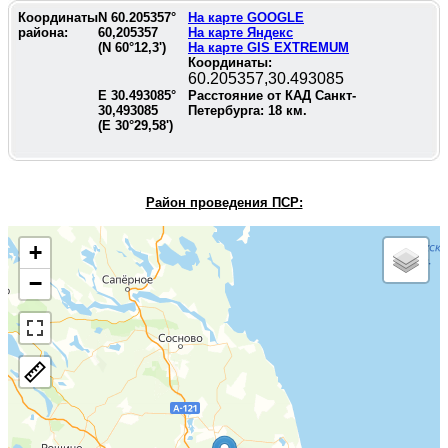
Координаты
N
60.205357
°
На карте GOOGLE
района:
60,205357
На карте Яндекс
(N
60°12,3'
)
На карте GIS EXTREMUM
Координаты:
60.205357,30.493085
E
30.493085
°
Расстояние от КАД Санкт-
30,493085
Петербурга:
18
км.
(E
30°29,58'
)
Район проведения П
СР:
+
−