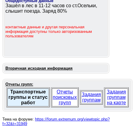
Общедоступные данные
Зашёл в лес в 11-12 часов со ст.Осельки,
слышит поезда. Заряд 80%
контактные данные и другая персональная
информация доступны только авторизованным
пользователям
Вторичная исходная информация
Отчеты групп:
Транспортные
Отчеты
Задания
Задания
группы и статус
поисковых
группам
группам
работ
групп
на карте
Тема на форуме:
https://forum.extremum.org/viewtopic.php?
f=32&t=31949