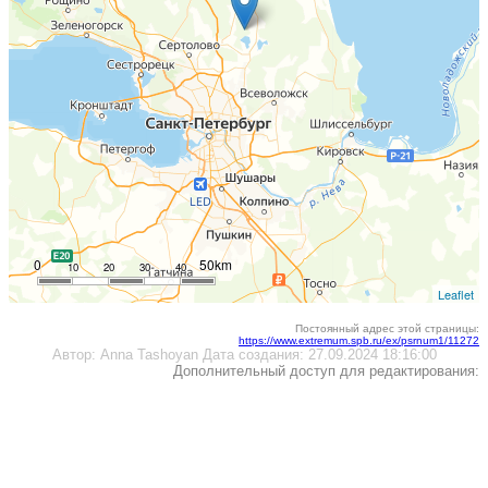
0
50km
10
20
30
40
Leaflet
Постоянный адрес этой страницы:
https://www.extremum.spb.ru/ex/psrnum1/11272
Автор:
Anna Tashoyan
Дата создания:
27.09.2024 18:16:00
Дополнительный доступ для редактирования: