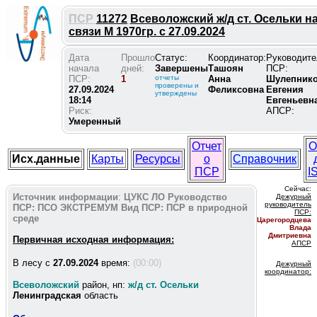
ПСР
11272
Всеволожский ж/д ст. Осельки н
связи М 1970гр. с 27.09.2024
Дата
Прошло
Статус:
Координатор:
Руководите
начала
дней:
Завершены
Ташоян
ПСР:
ПСР:
1
отчеты
Анна
Шулепник
проверены и
27.09.2024
Феликсовна
Евгения
утверждены
18:14
Евгеньевн
Риск:
АПСР:
Умеренный
Отчет
О
Исх.данные
Карты
Ресурсы
о
Справочник
ПСР
I
Сейчас:
Источник информации
:
ЦУКС ЛО
Руководство
Дежурный
руководитель
ПСР:
ПСО ЭКСТРЕМУМ
Вид ПСР:
ПСР в природной
ПС
Р:
среде
Царегородцева
Влада
Дмитриевна
Первичная исходная информация:
АПСР
В лесу c
27.09.2024
время:
(00:00)
Дежурный
координатор
:
Всеволожский
район, нп:
ж/д ст. Осельки
Ленинградская
область