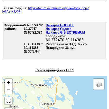
Тема на форуме:
https://forum.extremum.org/viewtopic.php?
f=32&t=32061
Координаты
N
60.372470
°
На карте GOOGLE
района:
60,37247
На карте Яндекс
(N
60°22,32'
)
На карте GIS EXTREMUM
Координаты:
60.372470,30.114383
E
30.114383
°
Расстояние от КАД Санкт-
30,114383
Петербурга:
36
км.
(E
30°6,84'
)
Район проведения П
СР:
+
−