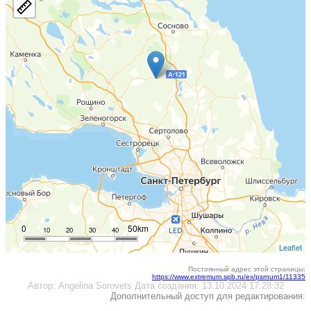
0
50km
10
20
30
40
Leaflet
Постоянный адрес этой страницы:
https://www.extremum.spb.ru/ex/psrnum1/11335
Автор:
Angelina Sorovets
Дата создания:
13.10.2024 17:28:32
Дополнительный доступ для редактирования: