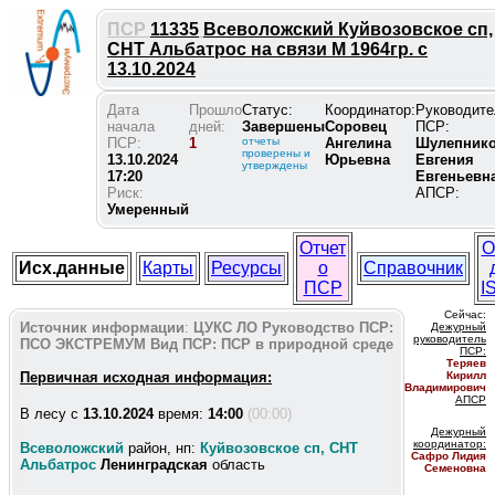
ПСР
11335
Всеволожский Куйвозовское сп,
СНТ Альбатрос на связи М 1964гр. с
13.10.2024
Дата
Прошло
Статус:
Координатор:
Руководите
начала
дней:
Завершены
Соровец
ПСР:
ПСР:
1
отчеты
Ангелина
Шулепник
проверены и
13.10.2024
Юрьевна
Евгения
утверждены
17:20
Евгеньевн
Риск:
АПСР:
Умеренный
Отчет
О
Исх.данные
Карты
Ресурсы
о
Справочник
ПСР
I
Сейчас:
Источник информации
:
ЦУКС ЛО
Руководство ПСР:
Дежурный
руководитель
ПСО ЭКСТРЕМУМ
Вид ПСР:
ПСР в природной среде
ПС
Р:
Теряев
Первичная исходная информация:
Кирилл
Владимирович
АПСР
В лесу c
13.10.2024
время:
14:00
(00:00)
Дежурный
координатор
:
Всеволожский
район, нп:
Куйвозовское сп, СНТ
Сафро Лидия
Альбатрос
Ленинградская
область
Семеновна