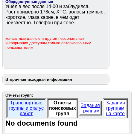
Общедоступные данные
Ушёл в лес после 14-00 и заблудился.
Рост примерно 178см, ХТС, волосы темные,
короткие, глаза карие, в чём одет
неизвестно. Телефон при себе.
контактные данные и другая персональная
информация доступны только авторизованным
пользователям
Вторичная исходная информация
Отчеты групп:
Транспортные
Отчеты
Задания
Задания
группы и статус
поисковых
группам
группам
работ
групп
на карте
No documents found