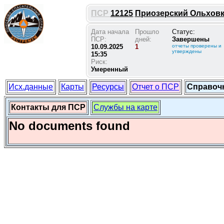
ПСР
12125
Приозерский Ольховка 
Дата начала
Прошло
Статус:
ПСР:
дней:
Завершены
10.09.2025
1
отчеты проверены и
утверждены
15:35
Риск:
Умеренный
Исх.данные
Карты
Ресурсы
Отчет о ПСР
Справоч
Контакты для ПСР
Службы на карте
No documents found