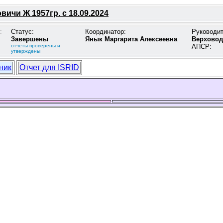
вичи Ж 1957гр. с 18.09.2024
:
Статус:
Координатор:
Руководи
Завершены
Янык Маргарита Алексеевна
Верховод
отчеты проверены и
АПСР:
утверждены
ник
Отчет для ISRID