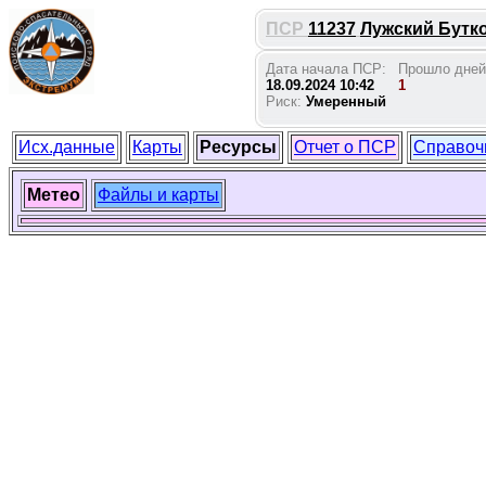
ПСР
11237
Лужский Бутко
Дата начала ПСР:
Прошло дней
18.09.2024 10:42
1
Риск:
Умеренный
Исх.данные
Карты
Ресурсы
Отчет о ПСР
Справоч
Метео
Файлы и карты