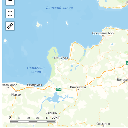
−
0
50km
10
20
30
40