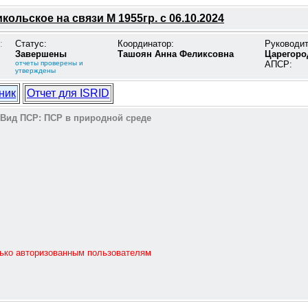
кольское на связи М 1955гр. с 06.10.2024
:
Статус:
Координатор:
Руководи
Завершены
Ташоян Анна Феликсовна
Царегоро
отчеты проверены и
АПСР:
утверждены
ник
Отчет для ISRID
Вид ПСР:
ПСР в природной среде
лько авторизованным пользователям