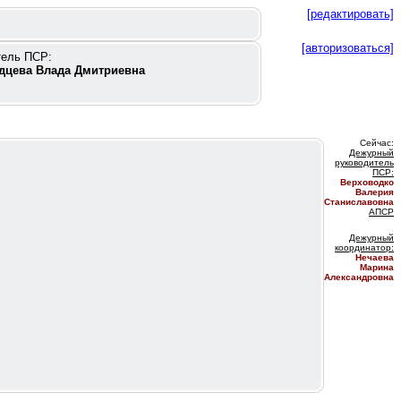
[редактировать]
[авторизоваться]
тель ПСР:
дцева Влада Дмитриевна
Сейчас:
Дежурный
руководитель
ПС
Р:
Верховодко
Валерия
Станиславовна
АПСР
Дежурный
координатор
:
Нечаева
Марина
Александровна