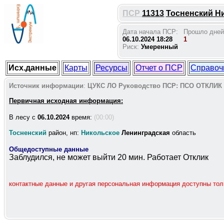
ПСР
11313
Тосненский Ни
Дата начала ПСР:
Прошло дней
06.10.2024 18:28
1
Риск:
Умеренный
Исх.данные
Карты
Ресурсы
Отчет о ПСР
Справоч
Источник информации
:
ЦУКС ЛО
Руководство ПСР:
ПСО ОТКЛИК
Первичная исходная информация:
В лесу c
06.10.2024
время:
(00:00)
Тосненский
район, нп:
Никольское
Ленинградская
область
Общедоступные данные
Заблудился, не может выйти 20 мин. Работает Отклик
контактные данные и другая персональная информация доступны то