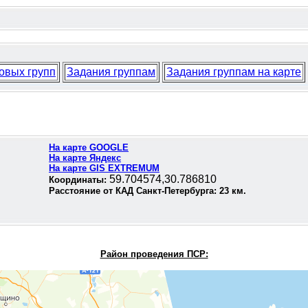
овых групп
Задания группам
Задания группам на карте
На карте GOOGLE
На карте Яндекс
На карте GIS EXTREMUM
59.704574,30.786810
Координаты:
Расстояние от КАД Санкт-Петербурга:
23
км.
Район проведения П
СР: