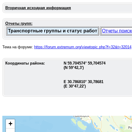
Вторичная исходная информация
Отчеты групп:
Транспортные группы и статус работ
Отчеты поиск
Тема на форуме:
https://forum.extremum.org/viewtopic.php?f=32&t=32014
Координаты района:
N
59.704574
°
59,704574
(N
59°42,3'
)
E
30.786810
°
30,78681
(E
30°47,22'
)
+