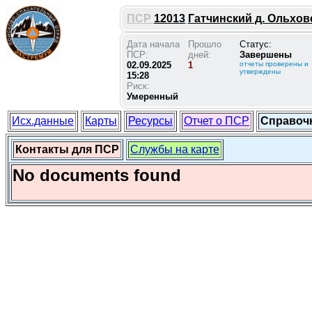
ПСР
12013
Гатчинский д. Ольховец
Дата начала
Прошло
Статус:
ПСР:
дней:
Завершены
02.09.2025
1
отчеты проверены и
утверждены
15:28
Риск:
Умеренный
Исх.данные
Карты
Ресурсы
Отчет о ПСР
Справоч
Контакты для ПСР
Службы на карте
No documents found