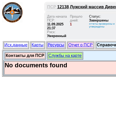
ПСР
12138
Лужский массив Дивен
Дата начала
Прошло
Статус:
ПСР:
дней:
Завершены
11.09.2025
1
отчеты проверены и
утверждены
21:37
Риск:
Умеренный
Исх.данные
Карты
Ресурсы
Отчет о ПСР
Справоч
Контакты для ПСР
Службы на карте
No documents found