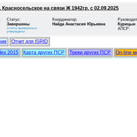
 Красносельское на связи Ж 1942гр. с 02.09.2025
:
Статус:
Координатор:
Руководи
Завершены
Найда Анастасия Юрьевна
Курицын 
отчеты проверены и
АПСР:
утверждены
ник
Отчет для ISRID
dex 2015
Карта других ПСР
Треки других ПСР
On-line 