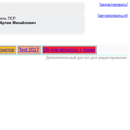
[редактировать]
[авторизоваться]
тель ПСР:
Артем Михайлович
монитор
Test 2017
On-line монитор + треки
Дополнительный доступ для редактирования: