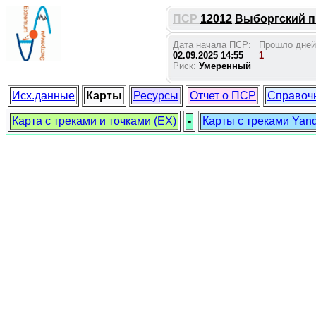
ПСР
12012
Выборгский п.
Дата начала ПСР:
Прошло дней
02.09.2025 14:55
1
Риск:
Умеренный
Исх.данные
Карты
Ресурсы
Отчет о ПСР
Справоч
Карта с треками и точками (EX)
-
Карты с треками Yan