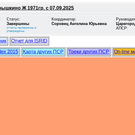
ышкино Ж 1971гр. с 07.09.2025
:
Статус:
Координатор:
Руководи
Завершены
Соровец Ангелина Юрьевна
Царегоро
отчеты проверены и
АПСР:
утверждены
ник
Отчет для ISRID
dex 2015
Карта других ПСР
Треки других ПСР
On-line 