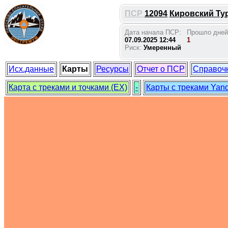
ПСР
12094
Кировский Тур
Дата начала ПСР:
Прошло дней
07.09.2025 12:44
1
Риск:
Умеренный
Исх.данные
Карты
Ресурсы
Отчет о ПСР
Справоч
Карта с треками и точками (EX)
-
Карты с треками Yan