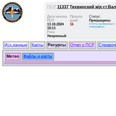
ПСР
11337
Тихвинский ж/д ст.Валя
Дата начала
Прошло
Статус:
ПСР:
дней:
Прекращены
13.10.2024
16
отчеты проверены и
утверждены
19:13
Риск:
Умеренный
Исх.данные
Карты
Ресурсы
Отчет о ПСР
Справоч
Метео
Файлы и карты