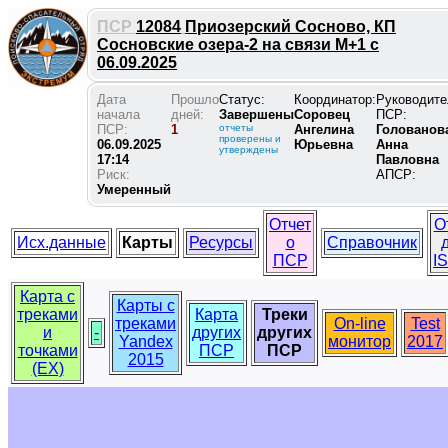
ПСР
12084
Приозерский Сосново, КП
Сосновские озера-2 на связи М+1 с
06.09.2025
Дата
Прошло
Статус:
Координатор:
Руководите
начала
дней:
Завершены
Соровец
ПСР:
ПСР:
1
отчеты
Ангелина
Голованов
проверены и
06.09.2025
Юрьевна
Анна
утверждены
17:14
Павловна
Риск:
АПСР:
Умеренный
Отчет
О
Исх.данные
Карты
Ресурсы
о
Справочник
ПСР
I
Карта с
Карты с
треками
Карта
Треки
треками
On-line
Test
и
-
других
других
Yandex
монитор
2017
точками
ПСР
ПСР
2015
(EX)