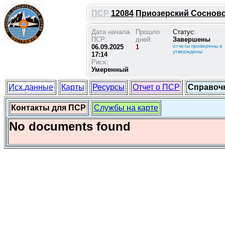
ПСР
12084
Приозерский Сосново,
Дата начала
Прошло
Статус:
ПСР:
дней:
Завершены
06.09.2025
1
отчеты проверены и
утверждены
17:14
Риск:
Умеренный
Исх.данные
Карты
Ресурсы
Отчет о ПСР
Справоч
Контакты для ПСР
Службы на карте
No documents found