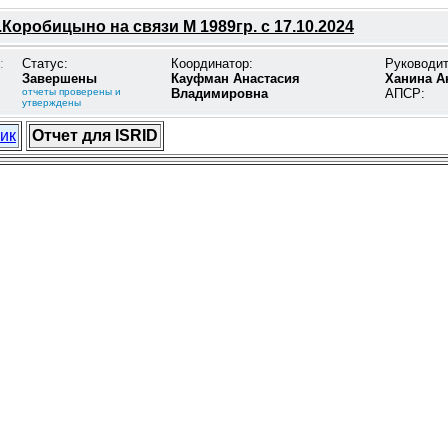
Коробицыно на связи М 1989гр. с 17.10.2024
:
Статус:
Координатор:
Руководи
Завершены
Кауфман Анастасия
Ханина А
отчеты проверены и
Владимировна
АПСР:
утверждены
ик
Отчет для ISRID