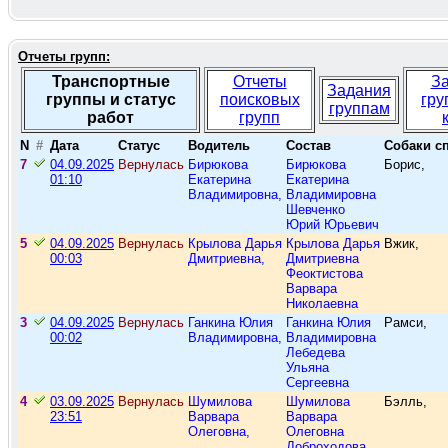
Отчеты групп:
Транспортные
Отчеты
З
Задания
группы и статус
поисковых
гру
группам
работ
групп
N
#
Дата
Статус
Водитель
Состав
Собаки с
7
04.09.2025
Вернулась
Бирюкова
Бирюкова
Борис,
01:10
Екатерина
Екатерина
Владимировна,
Владимировна
Шевченко
Юрий Юрьевич
5
04.09.2025
Вернулась
Крылова Дарья
Крылова Дарья
Вжик,
00:03
Дмитриевна,
Дмитриевна
Феоктистова
Варвара
Николаевна
3
04.09.2025
Вернулась
Ганкина Юлия
Ганкина Юлия
Рамси,
00:02
Владимировна,
Владимировна
Лебедева
Ульяна
Сергеевна
4
03.09.2025
Вернулась
Шумилова
Шумилова
Бэлль,
23:51
Варвара
Варвара
Олеговна,
Олеговна
Доброходова