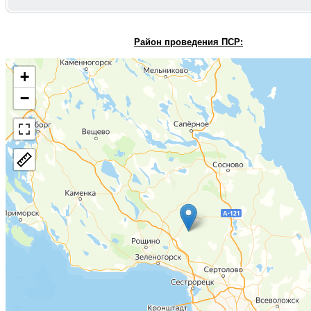
Район проведения П
СР:
+
−