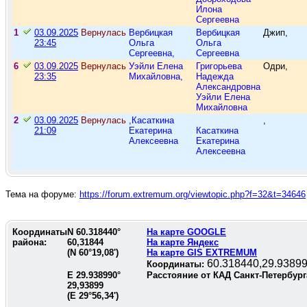
Илона
Сергеевна
1
03.09.2025
Вернулась
Вербицкая
Вербицкая
Джип,
23:45
Ольга
Ольга
Сергеевна,
Сергеевна
6
03.09.2025
Вернулась
Уэйли Елена
Григорьева
Одри,
23:35
Михайловна,
Надежда
Александровна
Уэйли Елена
Михайловна
2
03.09.2025
Вернулась
,Касаткина
,
21:09
Екатерина
Касаткина
Алексеевна
Екатерина
Алексеевна
Тема на форуме:
https://forum.extremum.org/viewtopic.php?f=32&t=34646
Координаты
N
60.318440
°
На карте GOOGLE
района:
60,31844
На карте Яндекс
(N
60°19,08'
)
На карте GIS EXTREMUM
60.318440,29.9389
Координаты:
E
29.938990
°
Расстояние от КАД Санкт-Петербург
29,93899
(E
29°56,34'
)