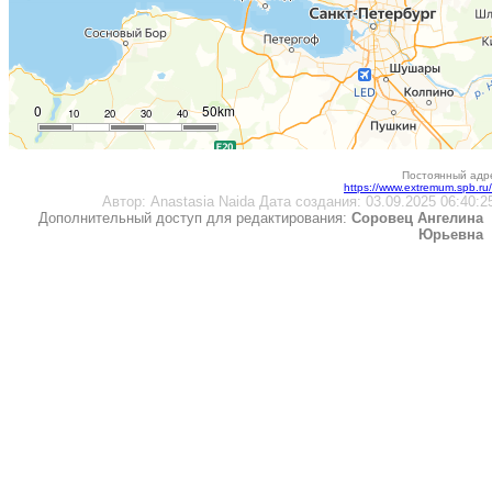
0
50km
10
20
30
40
Постоянный адре
https://www.extremum.spb.r
Автор:
Anastasia Naida
Дата создания:
03.09.2025 06:40:2
Дополнительный доступ для редактирования:
Соровец Ангелина
Юрьевна