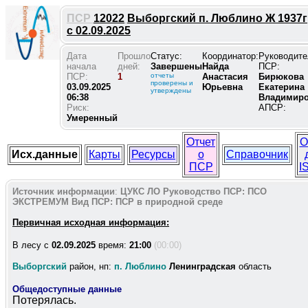
ПСР
12022
Выборгский п. Люблино Ж 1937г
с 02.09.2025
Дата
Прошло
Статус:
Координатор:
Руководите
начала
дней:
Завершены
Найда
ПСР:
ПСР:
1
отчеты
Анастасия
Бирюкова
проверены и
03.09.2025
Юрьевна
Екатерина
утверждены
06:38
Владимир
Риск:
АПСР:
Умеренный
Отчет
О
Исх.данные
Карты
Ресурсы
о
Справочник
ПСР
I
Источник информации
:
ЦУКС ЛО
Руководство ПСР:
ПСО
ЭКСТРЕМУМ
Вид ПСР:
ПСР в природной среде
Первичная исходная информация:
В лесу c
02.09.2025
время:
21:00
(00:00)
Выборгский
район, нп:
п. Люблино
Ленинградская
область
Общедоступные данные
Потерялась.