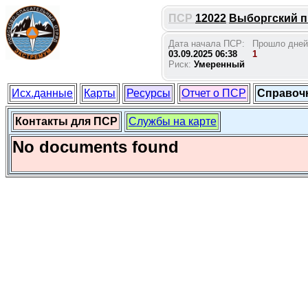
ПСР
12022
Выборгский п.
Дата начала ПСР:
Прошло дней
03.09.2025 06:38
1
Риск:
Умеренный
Исх.данные
Карты
Ресурсы
Отчет о ПСР
Справоч
Контакты для ПСР
Службы на карте
No documents found