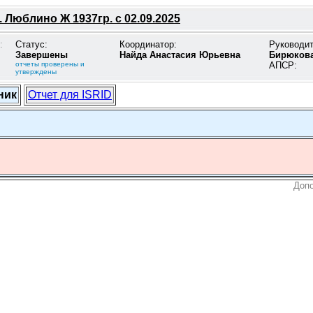
 Люблино Ж 1937гр. с 02.09.2025
:
Статус:
Координатор:
Руководи
Завершены
Найда Анастасия Юрьевна
Бирюкова
отчеты проверены и
АПСР:
утверждены
ник
Отчет для ISRID
Допо