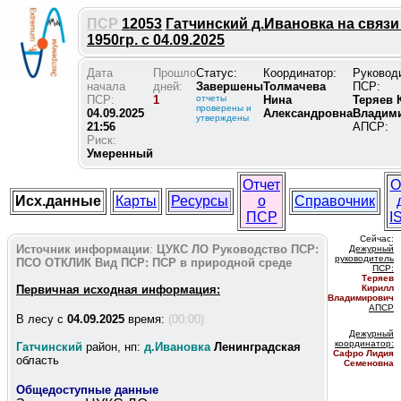
ПСР
12053
Гатчинский д.Ивановка на связи
1950гр. с 04.09.2025
Дата
Прошло
Статус:
Координатор:
Руковод
начала
дней:
Завершены
Толмачева
ПСР:
ПСР:
1
отчеты
Нина
Теряев 
проверены и
04.09.2025
Александровна
Владим
утверждены
21:56
АПСР:
Риск:
Умеренный
Отчет
О
Исх.данные
Карты
Ресурсы
о
Справочник
ПСР
I
Сейчас:
Источник информации
:
ЦУКС ЛО
Руководство ПСР:
Дежурный
руководитель
ПСО ОТКЛИК
Вид ПСР:
ПСР в природной среде
ПС
Р:
Теряев
Первичная исходная информация:
Кирилл
Владимирович
АПСР
В лесу c
04.09.2025
время:
(00:00)
Дежурный
координатор
:
Гатчинский
район, нп:
д.Ивановка
Ленинградская
Сафро Лидия
область
Семеновна
Общедоступные данные