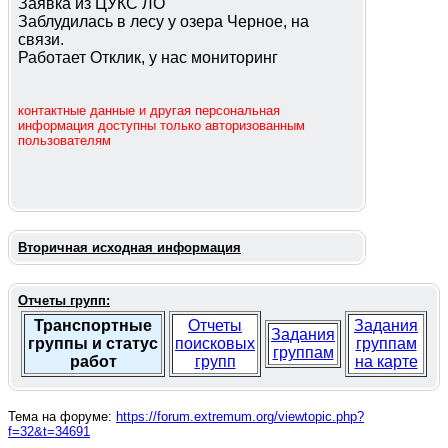
Заявка из ЦУКС ЛО
Заблудилась в лесу у озера Черное, на
связи.
Работает Отклик, у нас мониторинг
контактные данные и другая персональная
информация доступны только авторизованным
пользователям
Вторичная исходная информация
Отчеты групп:
Транспортные
Отчеты
Задания
Задания
группы и статус
поисковых
группам
группам
работ
групп
на карте
Тема на форуме:
https://forum.extremum.org/viewtopic.php?
f=32&t=34691