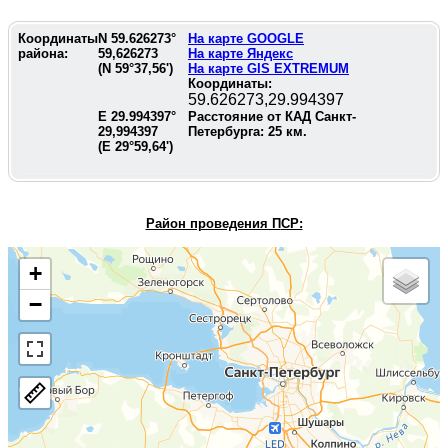
Координаты
N
59.626273
°
На карте GOOGLE
района:
59,626273
На карте Яндекс
(N
59°37,56'
)
На карте GIS EXTREMUM
Координаты:
59.626273,29.994397
E
29.994397
°
Расстояние от КАД Санкт-
29,994397
Петербурга:
25
км.
(E
29°59,64'
)
Район проведения П
СР:
+
−