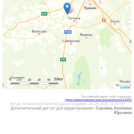
0
50km
10
20
30
40
Leaflet
Постоянный адрес этой страницы:
https://www.extremum.spb.ru/ex/psrnum1/12053
Автор:
Anastasiya Kaufman
Дата создания:
04.09.2025 21:58:40
Дополнительный доступ для редактирования:
Соровец Ангелина
Юрьевна