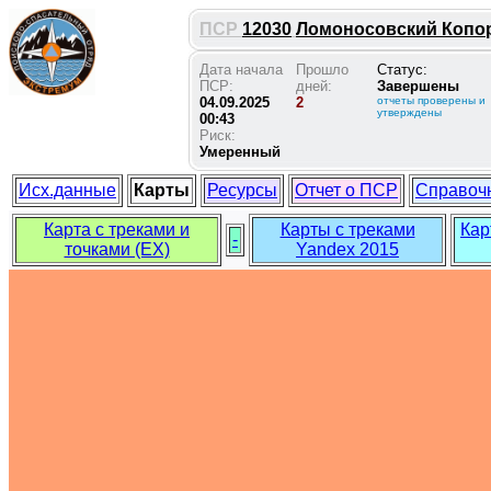
ПСР
12030
Ломоносовский Копорь
Дата начала
Прошло
Статус:
ПСР:
дней:
Завершены
04.09.2025
2
отчеты проверены и
утверждены
00:43
Риск:
Умеренный
Исх.данные
Карты
Ресурсы
Отчет о ПСР
Справоч
Карта с треками и
Карты с треками
Кар
-
точками (EX)
Yandex 2015