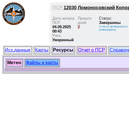
ПСР
12030
Ломоносовский Копорь
Дата начала
Прошло
Статус:
ПСР:
дней:
Завершены
04.09.2025
2
отчеты проверены и
утверждены
00:43
Риск:
Умеренный
Исх.данные
Карты
Ресурсы
Отчет о ПСР
Справоч
Метео
Файлы и карты