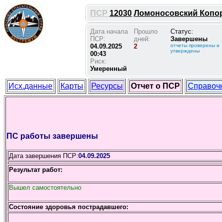
ПСР
12030
Ломоносовский Копорь
Дата начала
Прошло
Статус:
ПСР:
дней:
Завершены
04.09.2025
2
отчеты проверены и
утверждены
00:43
Риск:
Умеренный
Исх.данные
Карты
Ресурсы
Отчет о ПСР
Справоч
ПС работы завершены
Дата завершения ПСР:
04.09.2025
Результат работ:
Вышел самостоятельно
Состояние здоровья пострадавшего: