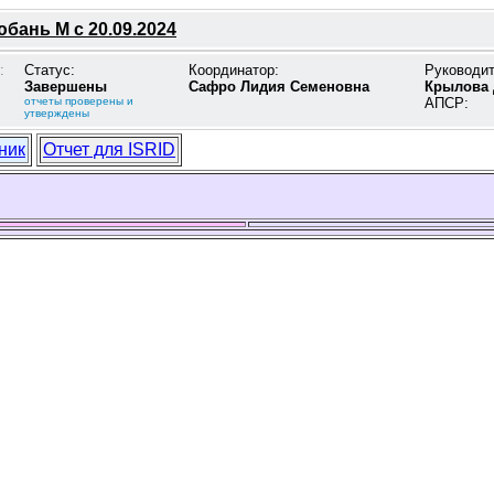
бань М с 20.09.2024
:
Статус:
Координатор:
Руководи
Завершены
Сафро Лидия Семеновна
Крылова 
отчеты проверены и
АПСР:
утверждены
ник
Отчет для ISRID