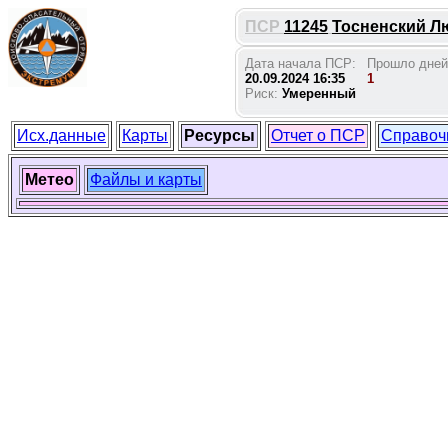
ПСР
11245
Тосненский Лю
Дата начала ПСР:
Прошло дней
20.09.2024 16:35
1
Риск:
Умеренный
Исх.данные
Карты
Ресурсы
Отчет о ПСР
Справоч
Метео
Файлы и карты