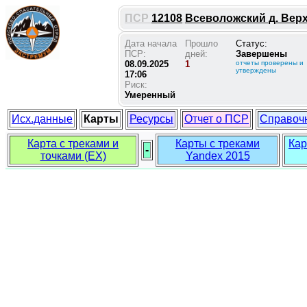
ПСР
12108
Всеволожский д. Верхн
Дата начала
Прошло
Статус:
ПСР:
дней:
Завершены
08.09.2025
1
отчеты проверены и
утверждены
17:06
Риск:
Умеренный
Исх.данные
Карты
Ресурсы
Отчет о ПСР
Справоч
Карта с треками и
Карты с треками
Кар
-
точками (EX)
Yandex 2015