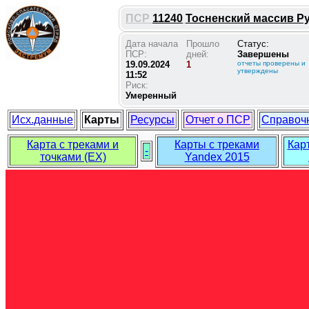
ПСР
11240
Тосненский массив Руб
Дата начала
Прошло
Статус:
ПСР:
дней:
Завершены
19.09.2024
1
отчеты проверены и
утверждены
11:52
Риск:
Умеренный
Исх.данные
Карты
Ресурсы
Отчет о ПСР
Справоч
Карта с треками и
Карты с треками
Кар
-
точками (EX)
Yandex 2015