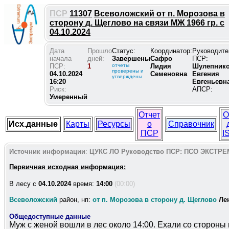
ПСР
11307
Всеволожский от п. Морозова в
сторону д. Щеглово на связи МЖ 1966 гр. с
04.10.2024
Дата
Прошло
Статус:
Координатор:
Руководите
начала
дней:
Завершены
Сафро
ПСР:
ПСР:
1
отчеты
Лидия
Шулепник
проверены и
04.10.2024
Семеновна
Евгения
утверждены
16:20
Евгеньевн
Риск:
АПСР:
Умеренный
Отчет
О
Исх.данные
Карты
Ресурсы
о
Справочник
ПСР
I
Источник информации
:
ЦУКС ЛО
Руководство ПСР:
ПСО ЭКСТРЕ
Первичная исходная информация:
В лесу c
04.10.2024
время:
14:00
(00:00)
Всеволожский
район, нп:
от п. Морозова в сторону д. Щеглово
Ле
Общедоступные данные
Муж с женой вошли в лес около 14:00. Ехали со стороны