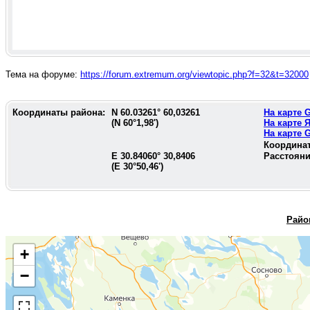
Тема на форуме:
https://forum.extremum.org/viewtopic.php?f=32&t=32000
Координаты района:
N
60.03261
°
60,03261
На карте
(N
60°1,98'
)
На карте 
На карте
Координа
E
30.84060
°
30,8406
Расстояни
(E
30°50,46'
)
Райо
+
−