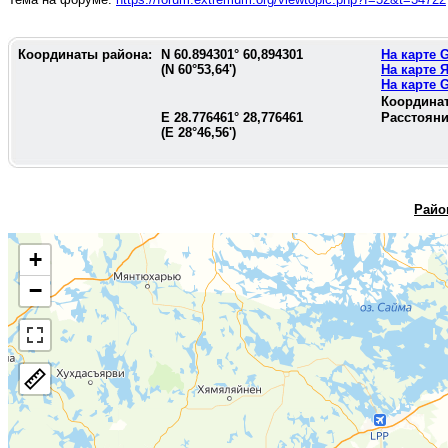
Координаты района:
N
60.894301
°
60,894301
На карте
(N
60°53,64'
)
На карте 
На карте
Координа
E
28.776461
°
28,776461
Расстояни
(E
28°46,56'
)
Райо
+
−