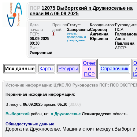
ПСР
12075
Выборгский п.Дружноселье на
связи М с 06.09.2025
Дата
Прошло
Статус:
Координатор:
Руководите
начала
дней:
Завершены
Соровец
ПСР:
ПСР:
1
отчеты
Ангелина
Голованов
проверены и
06.09.2025
Юрьевна
Анна
утверждены
09:30
Павловна
Риск:
АПСР:
Умеренный
Отчет
О
Исх.данные
Карты
Ресурсы
о
Справочник
ПСР
I
Источник информации
:
ЦУКС ЛО
Руководство ПСР:
ПСО ЭКСТРЕ
Первичная исходная информация:
В лесу c
06.09.2025
время:
06:30
(00:00)
Выборгский
район, нп:
п.Дружноселье
Ленинградская
область
Общедоступные данные
Дорога на Дружноселье. Машина стоит между г.Выборг и г