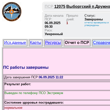
ПСР
12075
Выборгский п.Дружнос
Дата начала
Прошло
Статус:
ПСР:
дней:
Завершены
06.09.2025
1
отчеты проверены и
утверждены
09:30
Риск:
Умеренный
Исх.данные
Карты
Ресурсы
Отчет о ПСР
Справоч
ПС работы завершены
Дата завершения ПСР:
06.09.2025 11:22
Результат работ:
Выведен по телефону ПСО Экстремум
Состояние здоровья пострадавшего:
нормальное