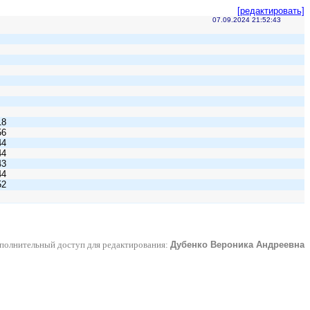
[редактировать]
07.09.2024 21:52:43
18
56
44
44
43
44
52
полнительный доступ для редактирования:
Дубенко Вероника Андреевна