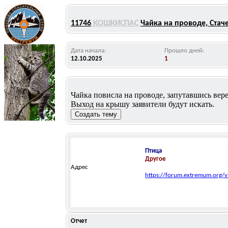
11746
КОШКИСПАС
Чайка на проводе, Стаче
Дата начала:
Прошло дней:
12.10.2025
1
Чайка повисла на проводе, запутавшись верев
Выход на крышу заявители будут искать.
Птица
Другое
Адрес
https://forum.extremum.org/
Отчет