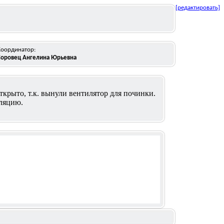
[редактировать]
Координатор:
Соровец Ангелина Юрьевна
ткрыто, т.к. вынули вентилятор для починки.
иляцию.