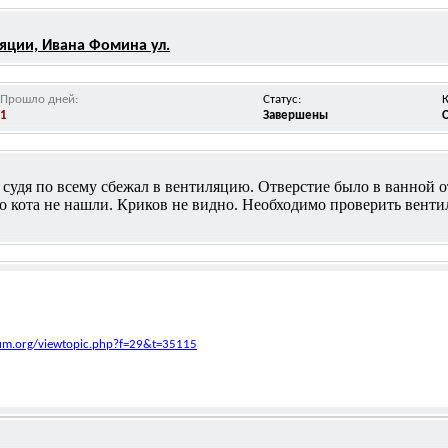
ляции, Ивана Фомина ул.
Прошло дней:
Статус:
1
Завершены
у судя по всему сбежал в вентиляцию. Отверстие было в ванной о
но кота не нашли. Криков не видно. Необходимо проверить вент
mum.org/viewtopic.php?f=29&t=35115