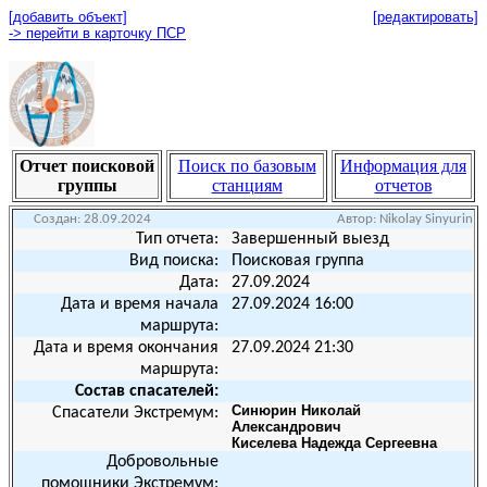
[добавить объект]
[редактировать]
-> перейти в карточку ПСР
Отчет поисковой
Поиск по базовым
Информация для
группы
станциям
отчетов
Создан:
28.09.2024
Автор:
Nikolay Sinyurin
Тип отчета:
Завершенный выезд
Вид поиска:
Поисковая группа
Дата:
27.09.2024
Дата и время начала
27.09.2024 16:00
маршрута:
Дата и время окончания
27.09.2024 21:30
маршрута:
Состав спасателей:
Синюрин Николай
Спасатели Экстремум:
Александрович
Киселева Надежда Сергеевна
Добровольные
помощники Экстремум: