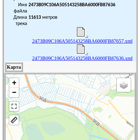
Имя
2473B09C106A505143258BA6000FB87636
файла
Длина
11613
метров
трека
-
2473B09C106A505143258BA6000FB87657.xml
-
2473B09C106A505143258BA6000FB87636.xml
Карта
+
−