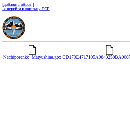
[добавить объект]
-> перейти в карточку ПСР
Nechiporenko_Matyushina.gpx
CD170E4717105A0843258BA0007