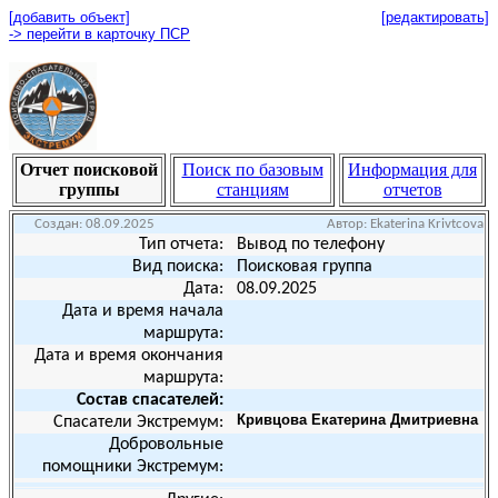
[добавить объект]
[редактировать]
-> перейти в карточку ПСР
Отчет поисковой
Поиск по базовым
Информация для
группы
станциям
отчетов
Создан:
08.09.2025
Автор:
Ekaterina Krivtcova
Тип отчета:
Вывод по телефону
Вид поиска:
Поисковая группа
Дата:
08.09.2025
Дата и время начала
маршрута:
Дата и время окончания
маршрута:
Состав спасателей:
Кривцова Екатерина Дмитриевна
Спасатели Экстремум:
Добровольные
помощники Экстремум: