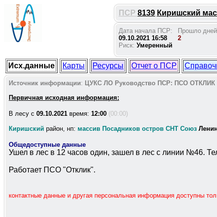
ПСР
8139
Киришский масс
Дата начала ПСР:
Прошло дней
09.10.2021 16:58
2
Риск:
Умеренный
Исх.данные
Карты
Ресурсы
Отчет о ПСР
Справоч
Источник информации
:
ЦУКС ЛО
Руководство ПСР:
ПСО ОТКЛИК
Первичная исходная информация:
В лесу c
09.10.2021
время:
12:00
(00:00)
Киришский
район, нп:
массив Посадников остров СНТ Союз
Ленин
Общедоступные данные
Ушел в лес в 12 часов один, зашел в лес с линии №46. Те
Работает ПСО "Отклик".
контактные данные и другая персональная информация доступны то