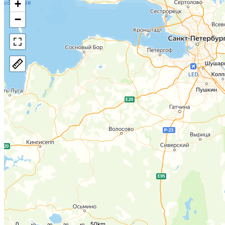
+
−
0
50km