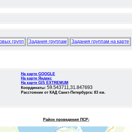
овых групп
Задания группам
Задания группам на карте
На карте GOOGLE
На карте Яндекс
На карте GIS EXTREMUM
59.543711,31.847693
Координаты:
Расстояние от КАД Санкт-Петербурга:
83
км.
Район проведения П
СР: