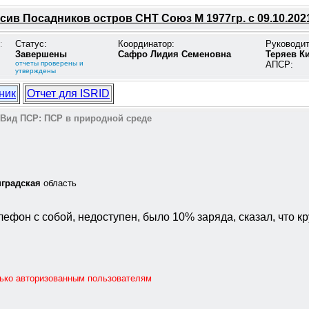
ив Посадников остров СНТ Союз М 1977гр. с 09.10.202
:
Статус:
Координатор:
Руководи
Завершены
Сафро Лидия Семеновна
Теряев К
отчеты проверены и
АПСР:
утверждены
ник
Отчет для ISRID
Вид ПСР:
ПСР в природной среде
градская
область
лефон с собой, недоступен, было 10% заряда, сказал, что к
лько авторизованным пользователям