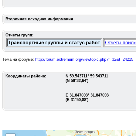
Вторичная исходная информация
Отчеты групп:
Транспортные группы и статус работ
Отчеты поиск
Тема на форуме:
http://forum.extremum.org/viewtopic.php?f=32&t=24215
Координаты района:
N
59.543711
°
59,543711
(N
59°32,64'
)
E
31.847693
°
31,847693
(E
31°50,88'
)