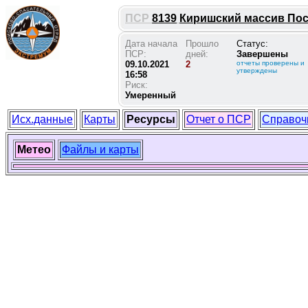
ПСР
8139
Киришский массив Поса
Дата начала
Прошло
Статус:
ПСР:
дней:
Завершены
09.10.2021
2
отчеты проверены и
утверждены
16:58
Риск:
Умеренный
Исх.данные
Карты
Ресурсы
Отчет о ПСР
Справоч
Метео
Файлы и карты