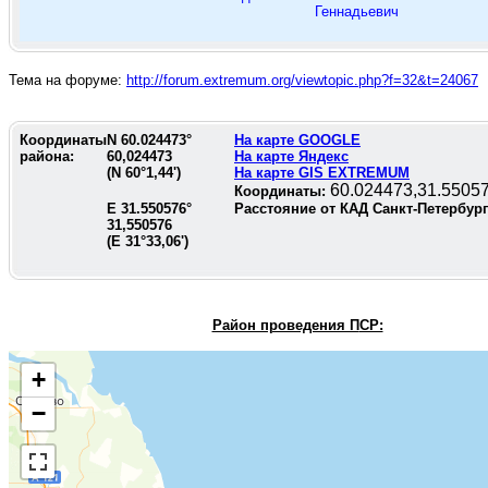
Геннадьевич
Тема на форуме:
http://forum.extremum.org/viewtopic.php?f=32&t=24067
Координаты
N
60.024473
°
На карте GOOGLE
района:
60,024473
На карте Яндекс
(N
60°1,44'
)
На карте GIS EXTREMUM
60.024473,31.5505
Координаты:
E
31.550576
°
Расстояние от КАД Санкт-Петербур
31,550576
(E
31°33,06'
)
Район проведения П
СР:
+
−