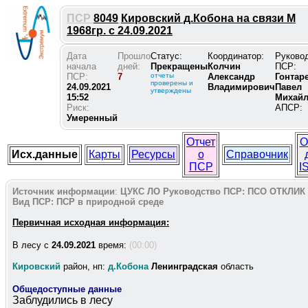
ПСР
8049
Кировский д.Кобона на связи М
1968гр. с 24.09.2021
Дата
Прошло
Статус:
Координатор:
Руково
начала
дней:
Прекращены
Колчин
ПСР:
ПСР:
7
отчеты
Александр
Гонтар
проверены и
24.09.2021
Владимирович
Павел
утверждены
15:52
Михай
Риск:
АПСР:
Умеренный
Отчет
О
Исх.данные
Карты
Ресурсы
о
Справочник
ПСР
I
Источник информации
:
ЦУКС ЛО
Руководство ПСР:
ПСО ОТКЛИК
Вид ПСР:
ПСР в природной среде
Первичная исходная информация:
В лесу c
24.09.2021
время:
(00:00)
Кировский
район, нп:
д.Кобона
Ленинградская
область
Общедоступные данные
Заблудились в лесу