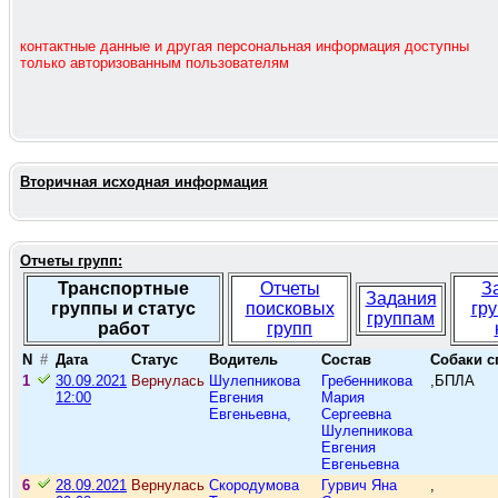
контактные данные и другая персональная информация доступны
только авторизованным пользователям
Вторичная исходная информация
Отчеты групп:
Транспортные
Отчеты
З
Задания
группы и статус
поисковых
гр
группам
работ
групп
N
#
Дата
Статус
Водитель
Состав
Собаки с
1
30.09.2021
Вернулась
Шулепникова
Гребенникова
,БПЛА
12:00
Евгения
Мария
Евгеньевна,
Сергеевна
Шулепникова
Евгения
Евгеньевна
6
28.09.2021
Вернулась
Скородумова
Гурвич Яна
,