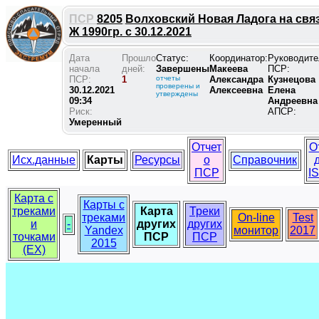
ПСР
8205
Волховский Новая Ладога на свя
Ж 1990гр. с 30.12.2021
Дата
Прошло
Статус:
Координатор:
Руководите
начала
дней:
Завершены
Макеева
ПСР:
ПСР:
1
отчеты
Александра
Кузнецова
проверены и
30.12.2021
Алексеевна
Елена
утверждены
09:34
Андреевна
Риск:
АПСР:
Умеренный
Отчет
О
Исх.данные
Карты
Ресурсы
о
Справочник
ПСР
I
Карта с
Карты с
треками
Карта
Треки
треками
On-line
Test
и
-
других
других
Yandex
монитор
2017
точками
ПСР
ПСР
2015
(EX)