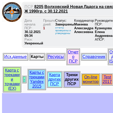
ПСР
8205
Волховский Новая Ладога на свя
Ж 1990гр. с 30.12.2021
Дата
Прошло
Статус:
Координатор:
Руководите
начала
дней:
Завершены
Макеева
ПСР:
ПСР:
1
отчеты
Александра
Кузнецова
проверены и
30.12.2021
Алексеевна
Елена
утверждены
09:34
Андреевна
Риск:
АПСР:
Умеренный
Отчет
О
Исх.данные
Карты
Ресурсы
о
Справочник
ПСР
I
Карта с
Карты с
треками
Карта
Треки
треками
On-line
Test
и
-
других
других
Yandex
монитор
2017
точками
ПСР
ПСР
2015
(EX)