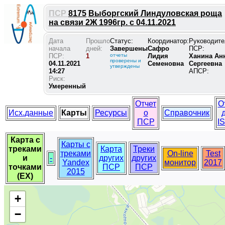
ПСР
8175
Выборгский Линдуловская роща
на связи 2Ж 1996гр. с 04.11.2021
Дата
Прошло
Статус:
Координатор:
Руководите
начала
дней:
Завершены
Сафро
ПСР:
ПСР:
1
отчеты
Лидия
Ханина Ан
проверены и
04.11.2021
Семеновна
Сергеевна
утверждены
14:27
АПСР:
Риск:
Умеренный
Отчет
О
Исх.данные
Карты
Ресурсы
о
Справочник
ПСР
I
Карта с
Карты с
треками
Карта
Треки
треками
On-line
Test
и
-
других
других
Yandex
монитор
2017
точками
ПСР
ПСР
2015
(EX)
+
−