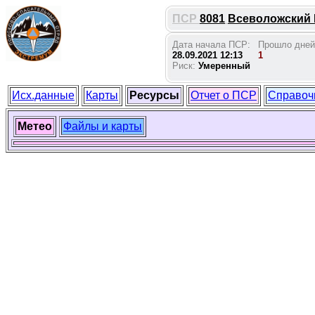
ПСР
8081
Всеволожский Н
Дата начала ПСР:
Прошло дней
28.09.2021 12:13
1
Риск:
Умеренный
Исх.данные
Карты
Ресурсы
Отчет о ПСР
Справоч
Метео
Файлы и карты