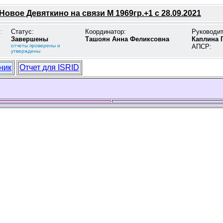
овое Девяткино на связи М 1969гр.+1 с 28.09.2021
:
Статус:
Координатор:
Руководи
Завершены
Ташоян Анна Феликсовна
Каплина 
отчеты проверены и
АПСР:
утверждены
ник
Отчет для ISRID