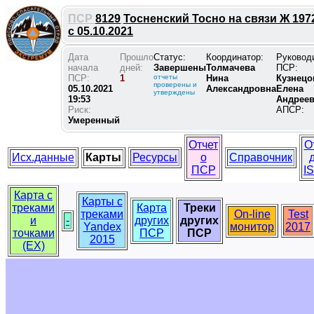
ПСР
8129
Тосненский Тосно на связи Ж 197
с 05.10.2021
Дата
Прошло
Статус:
Координатор:
Руковод
начала
дней:
Завершены
Толмачева
ПСР:
ПСР:
1
отчеты
Нина
Кузнецо
проверены и
05.10.2021
Александровна
Елена
утверждены
19:53
Андрее
Риск:
АПСР:
Умеренный
Отчет
О
Исх.данные
Карты
Ресурсы
о
Справочник
ПСР
I
Карта с
Карты с
треками
Карта
Треки
треками
On-line
Test
и
-
других
других
Yandex
монитор
2017
точками
ПСР
ПСР
2015
(EX)