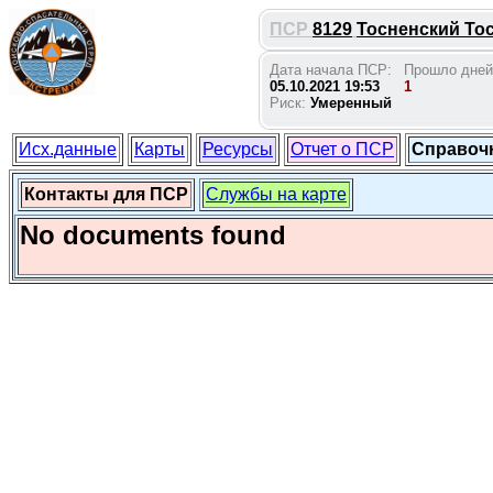
ПСР
8129
Тосненский Тосн
Дата начала ПСР:
Прошло дней
05.10.2021 19:53
1
Риск:
Умеренный
Исх.данные
Карты
Ресурсы
Отчет о ПСР
Справоч
Контакты для ПСР
Службы на карте
No documents found