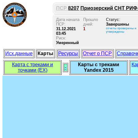
ПСР
8207
Приозерский СНТ РИФ-1
Дата начала
Прошло
Статус:
ПСР:
дней:
Завершены
31.12.2021
1
отчеты проверены и
утверждены
03:45
Риск:
Умеренный
Исх.данные
Карты
Ресурсы
Отчет о ПСР
Справоч
Карта с треками и
Карты с треками
Ка
-
точками (EX)
Yandex 2015