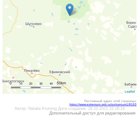
0
50km
10
20
30
40
Leaflet
Постоянный адрес этой страницы:
https://www.extremum.spb.ru/ex/psrnum1/8163
Автор:
Natalia Kruming
Дата создания:
26.10.2021 22:28:14
Дополнительный доступ для редактирования: