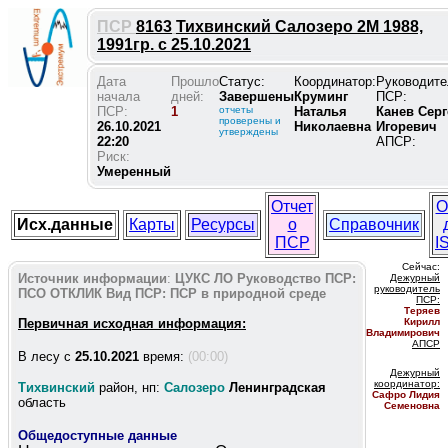
ПСР
8163
Тихвинский Салозеро 2М 1988,
1991гр. с 25.10.2021
Дата
Прошло
Статус:
Координатор:
Руководите
начала
дней:
Завершены
Круминг
ПСР:
ПСР:
1
отчеты
Наталья
Канев Серг
проверены и
26.10.2021
Николаевна
Игоревич
утверждены
22:20
АПСР:
Риск:
Умеренный
Отчет
О
Исх.данные
Карты
Ресурсы
о
Справочник
ПСР
I
Сейчас:
Источник информации
:
ЦУКС ЛО
Руководство ПСР:
Дежурный
руководитель
ПСО ОТКЛИК
Вид ПСР:
ПСР в природной среде
ПС
Р:
Теряев
Первичная исходная информация:
Кирилл
Владимирович
АПСР
В лесу c
25.10.2021
время:
(00:00)
Дежурный
координатор
:
Тихвинский
район, нп:
Салозеро
Ленинградская
Сафро Лидия
область
Семеновна
Общедоступные данные