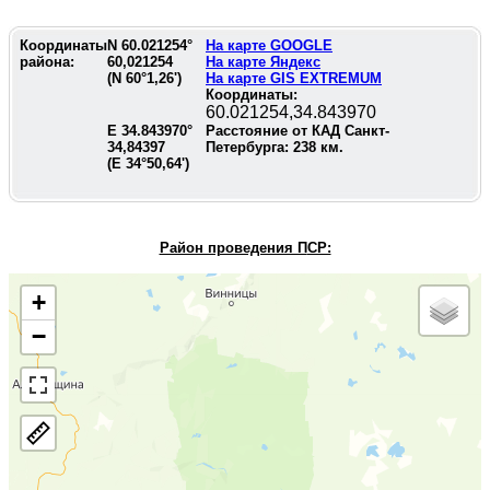
Координаты
N
60.021254
°
На карте GOOGLE
района:
60,021254
На карте Яндекс
(N
60°1,26'
)
На карте GIS EXTREMUM
Координаты:
60.021254,34.843970
E
34.843970
°
Расстояние от КАД Санкт-
34,84397
Петербурга:
238
км.
(E
34°50,64'
)
Район проведения П
СР:
+
−