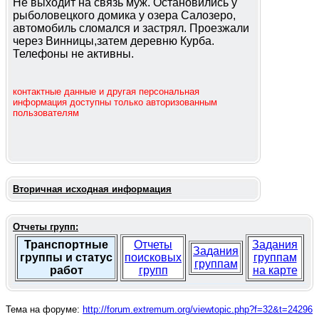
Не выходит на связь муж. Остановились у
рыболовецкого домика у озера Салозеро,
автомобиль сломался и застрял. Проезжали
через Винницы,затем деревню Курба.
Телефоны не активны.
контактные данные и другая персональная
информация доступны только авторизованным
пользователям
Вторичная исходная информация
Отчеты групп:
Транспортные
Отчеты
Задания
Задания
группы и статус
поисковых
группам
группам
работ
групп
на карте
Тема на форуме:
http://forum.extremum.org/viewtopic.php?f=32&t=24296