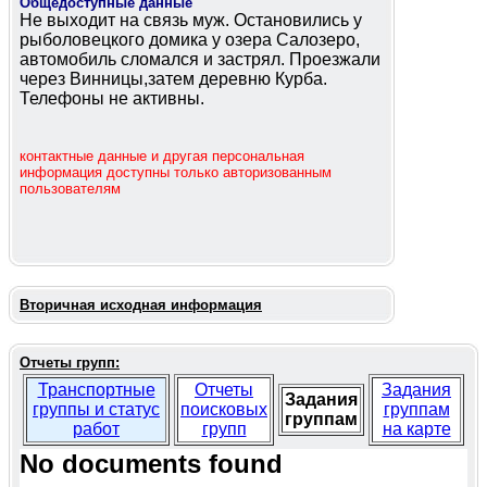
Общедоступные данные
Не выходит на связь муж. Остановились у
рыболовецкого домика у озера Салозеро,
автомобиль сломался и застрял. Проезжали
через Винницы,затем деревню Курба.
Телефоны не активны.
контактные данные и другая персональная
информация доступны только авторизованным
пользователям
Вторичная исходная информация
Отчеты групп:
Транспортные
Отчеты
Задания
Задания
группы и статус
поисковых
группам
группам
работ
групп
на карте
No documents found