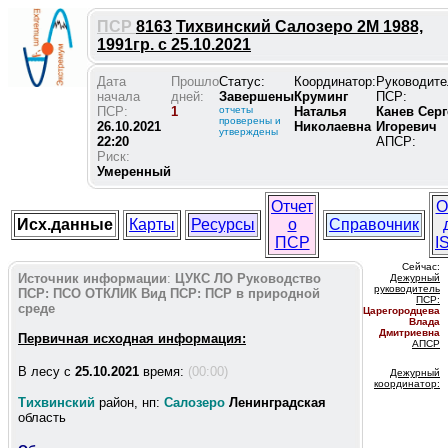
ПСР
8163
Тихвинский Салозеро 2М 1988,
1991гр. с 25.10.2021
Дата
Прошло
Статус:
Координатор:
Руководите
начала
дней:
Завершены
Круминг
ПСР:
ПСР:
1
отчеты
Наталья
Канев Серг
проверены и
26.10.2021
Николаевна
Игоревич
утверждены
22:20
АПСР:
Риск:
Умеренный
Отчет
О
Исх.данные
Карты
Ресурсы
о
Справочник
ПСР
I
Сейчас:
Источник информации
:
ЦУКС ЛО
Руководство
Дежурный
руководитель
ПСР:
ПСО ОТКЛИК
Вид ПСР:
ПСР в природной
ПС
Р:
среде
Царегородцева
Влада
Дмитриевна
Первичная исходная информация:
АПСР
В лесу c
25.10.2021
время:
(00:00)
Дежурный
координатор
:
Тихвинский
район, нп:
Салозеро
Ленинградская
область