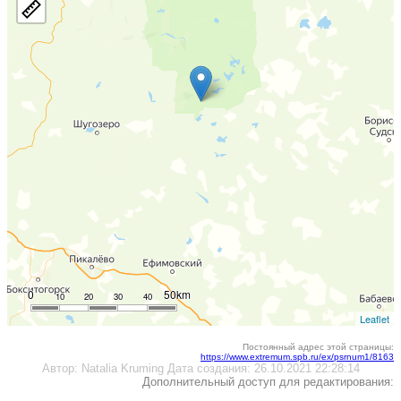
0
50km
10
20
30
40
Leaflet
Постоянный адрес этой страницы:
https://www.extremum.spb.ru/ex/psrnum1/8163
Автор:
Natalia Kruming
Дата создания:
26.10.2021 22:28:14
Дополнительный доступ для редактирования: