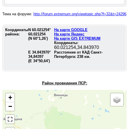
Тема на форуме:
http://forum.extremum.org/viewtopic.php?f=32&t=24296
Координаты
N
60.021254
°
На карте GOOGLE
района:
60,021254
На карте Яндекс
(N
60°1,26'
)
На карте GIS EXTREMUM
Координаты:
60.021254,34.843970
E
34.843970
°
Расстояние от КАД Санкт-
34,84397
Петербурга:
238
км.
(E
34°50,64'
)
Район проведения П
СР:
+
−