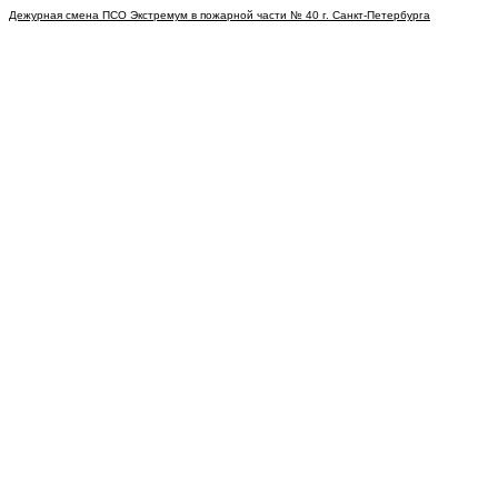
Дежурная смена ПСО Экстремум в пожарной части № 40 г. Санкт-Петербурга