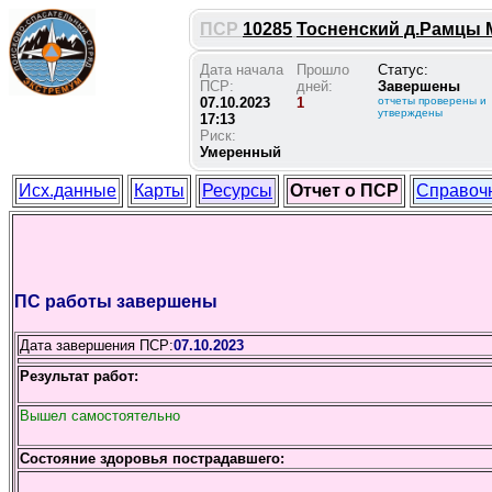
ПСР
10285
Тосненский д.Рамцы М 
Дата начала
Прошло
Статус:
ПСР:
дней:
Завершены
07.10.2023
1
отчеты проверены и
утверждены
17:13
Риск:
Умеренный
Исх.данные
Карты
Ресурсы
Отчет о ПСР
Справоч
ПС работы завершены
Дата завершения ПСР:
07.10.2023
Результат работ:
Вышел самостоятельно
Состояние здоровья пострадавшего: