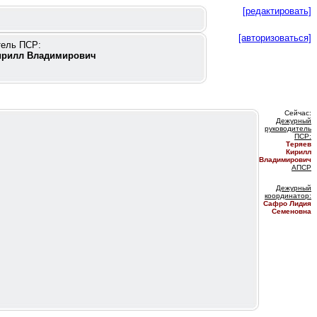
[редактировать]
[авторизоваться]
тель ПСР:
ирилл Владимирович
Сейчас:
Дежурный
руководитель
ПС
Р:
Теряев
Кирилл
Владимирович
АПСР
Дежурный
координатор
:
Сафро Лидия
Семеновна