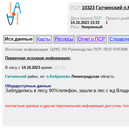
ПСР
10323
Гатчинский п.
Дата начала ПСР:
Прошло дней
14.10.2023 13:33
1
Риск:
Умеренный
Исх.данные
Карты
Ресурсы
Отчет о ПСР
Справоч
Источник информации
:
ЦУКС ЛО
Руководство ПСР:
ПСО ОТКЛИК
Первичная исходная информация:
В лесу c
14.10.2023
время:
(00:00)
Гатчинский
район, нп:
п.Кобралово
Ленинградская
область
Общедоступные данные
Заблудились в лесу, 90%телефон, зашли в лес с жд Вла
контактные данные и другая персональная информация доступны то