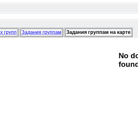
х групп
Задания группам
Задания группам на карте
No d
foun