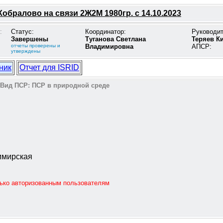
Кобралово на связи 2Ж2М 1980гр. с 14.10.2023
:
Статус:
Координатор:
Руководи
Завершены
Туганова Светлана
Теряев К
отчеты проверены и
Владимировна
АПСР:
утверждены
ник
Отчет для ISRID
Вид ПСР:
ПСР в природной среде
димирская
лько авторизованным пользователям