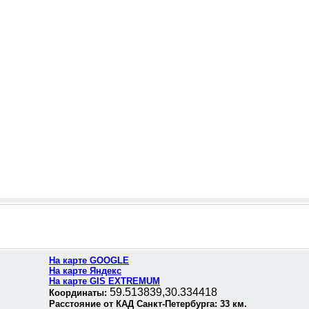
На карте GOOGLE
На карте Яндекс
На карте GIS EXTREMUM
59.513839,30.334418
Координаты:
Расстояние от КАД Санкт-Петербурга:
33
км.