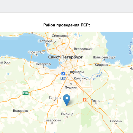
Район проведения П
СР: