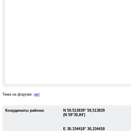
Тема на форуме:
нет
Координаты района:
N
59.513839
°
59,513839
(N
59°30,84'
)
E
30.334418
°
30,334418