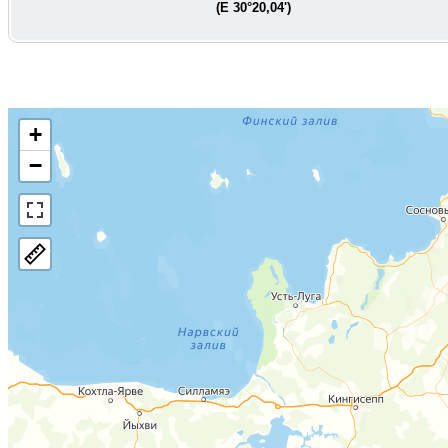
(E
30°20,04'
)
+
−