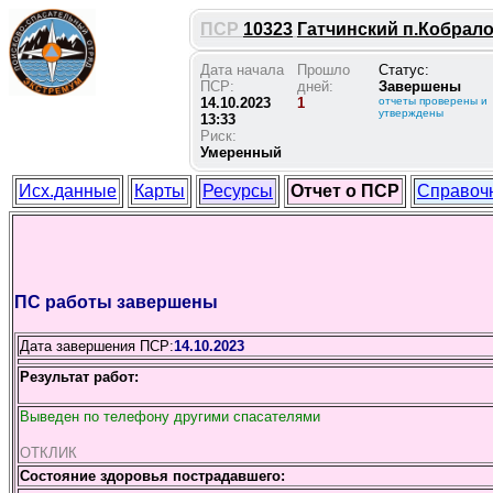
ПСР
10323
Гатчинский п.Кобралов
Дата начала
Прошло
Статус:
ПСР:
дней:
Завершены
14.10.2023
1
отчеты проверены и
утверждены
13:33
Риск:
Умеренный
Исх.данные
Карты
Ресурсы
Отчет о ПСР
Справоч
ПС работы завершены
Дата завершения ПСР:
14.10.2023
Результат работ:
Выведен по телефону другими спасателями
ОТКЛИК
Состояние здоровья пострадавшего: